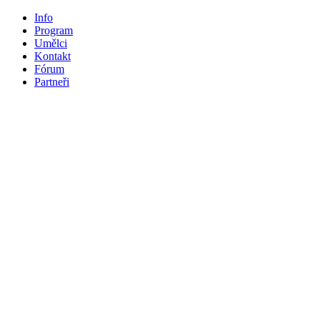
Info
Program
Umělci
Kontakt
Fórum
Partneři
Program - Svátek hudby Jičín 2
PROGRAM
PROLOG: pondělí 20. 6.
21.00
vrch Zebín | KONCERT PŘI SLUNCE ZÁPADU:
Turnovské orchestrální sdružení
–
orchestrální hudba
úterý 21. 6.
5.00
terasa Valdštejnské lodžie
KONCERT PŘI SLUNCE VÝCHODU: Turnovské orchestráln
sdružení
–
orchestrální hudba
15.00
Vegethaus - Husova 110
|
MALIČKÁ & DĚDEK
- Životoč
ambient alternative